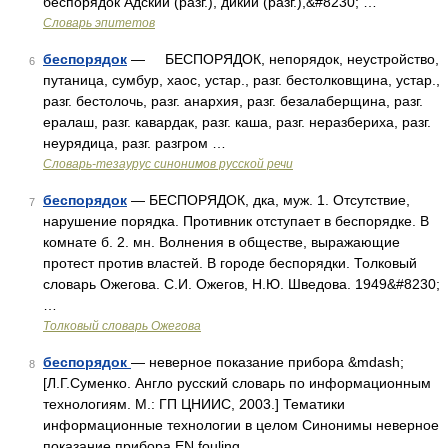
беспорядок Адский (разг.), дикий (разг.),&#8230; …
Словарь эпитетов
беспорядок
— БЕСПОРЯДОК, непорядок, неустройство,
6
путаница, сумбур, хаос, устар., разг. бестолковщина, устар.,
разг. бестолочь, разг. анархия, разг. безалаберщина, разг.
ералаш, разг. кавардак, разг. каша, разг. неразбериха, разг.
неурядица, разг. разгром …
Словарь-тезаурус синонимов русской речи
беспорядок
— БЕСПОРЯДОК, дка, муж. 1. Отсутствие,
7
нарушение порядка. Противник отступает в беспорядке. В
комнате б. 2. мн. Волнения в обществе, выражающие
протест против властей. В городе беспорядки. Толковый
словарь Ожегова. С.И. Ожегов, Н.Ю. Шведова. 1949&#8230;
…
Толковый словарь Ожегова
беспорядок
— неверное показание прибора &mdash;
8
[Л.Г.Суменко. Англо русский словарь по информационным
технологиям. М.: ГП ЦНИИС, 2003.] Тематики
информационные технологии в целом Синонимы неверное
показание прибора EN fouling …