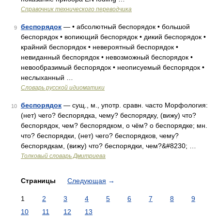
Справочник технического переводчика
беспорядок
— • абсолютный беспорядок • большой
9
беспорядок • вопиющий беспорядок • дикий беспорядок •
крайний беспорядок • невероятный беспорядок •
невиданный беспорядок • невозможный беспорядок •
невообразимый беспорядок • неописуемый беспорядок •
неслыханный …
Словарь русской идиоматики
беспорядок
— сущ., м., употр. сравн. часто Морфология:
10
(нет) чего? беспорядка, чему? беспорядку, (вижу) что?
беспорядок, чем? беспорядком, о чём? о беспорядке; мн.
что? беспорядки, (нет) чего? беспорядков, чему?
беспорядкам, (вижу) что? беспорядки, чем?&#8230; …
Толковый словарь Дмитриева
Страницы
Следующая
→
1
2
3
4
5
6
7
8
9
10
11
12
13