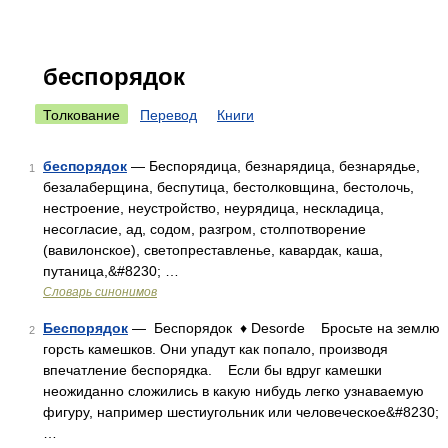
беспорядок
Толкование
Перевод
Книги
беспорядок
— Беспорядица, безнарядица, безнарядье,
1
безалаберщина, беспутица, бестолковщина, бестолочь,
нестроение, неустройство, неурядица, нескладица,
несогласие, ад, содом, разгром, столпотворение
(вавилонское), светопреставленье, кавардак, каша,
путаница,&#8230; …
Словарь синонимов
Беспорядок
— Беспорядок ♦ Desorde Бросьте на землю
2
горсть камешков. Они упадут как попало, производя
впечатление беспорядка. Если бы вдруг камешки
неожиданно сложились в какую нибудь легко узнаваемую
фигуру, например шестиугольник или человеческое&#8230;
…