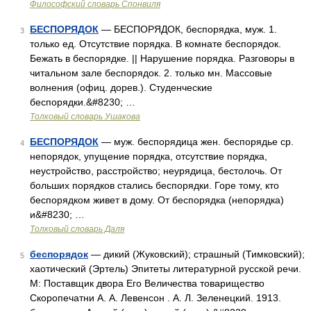
Философский словарь Спонвиля
БЕСПОРЯДОК
— БЕСПОРЯДОК, беспорядка, муж. 1.
3
только ед. Отсутствие порядка. В комнате беспорядок.
Бежать в беспорядке. || Нарушение порядка. Разговоры в
читальном зале беспорядок. 2. только мн. Массовые
волнения (офиц. дорев.). Студенческие
беспорядки.&#8230; …
Толковый словарь Ушакова
БЕСПОРЯДОК
— муж. беспорядица жен. беспорядье ср.
4
непорядок, упущение порядка, отсутствие порядка,
неустройство, расстройство; неурядица, бестолочь. От
больших порядков стались беспорядки. Горе тому, кто
беспорядком живет в дому. От беспорядка (непорядка)
и&#8230; …
Толковый словарь Даля
беспорядок
— дикий (Жуковский); страшный (Тимковский);
5
хаотический (Эртель) Эпитеты литературной русской речи.
М: Поставщик двора Его Величества товарищество
Скоропечатни А. А. Левенсон . А. Л. Зеленецкий. 1913.